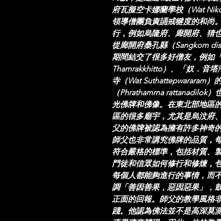
府瓦擬空卡娜蘭學校（Wat Nik
領導僧團負責誦戒犍度的和尚
行，例如烏隆府、廊開府、猜也
從廊開府桑孔縣（Sangkom d
期間結交了很多好僧友，例如「
Thamrakkhitto）、「奴．音
寺（Wat Suthattepwara
（Phrathamma rattana
光佛牌和佛像。在東北部地區
區的很多廟宇，尤其是烏汶府
父的佛牌被認為擁有許多神奇
師父也非常講究佛牌的品質，
符合嚴格的標準，包括材質、
門徒和信眾如何修行和修煉，
每個人都能夠進行的事情，而
調「善因善果，惡因惡果」，
正面的回報。師父的教學風格
踐。他認為佛法並不是高深莫