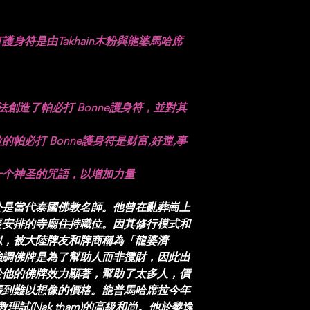
 Phosrisa
身符是由Takhain木粉與龍婆馬哈席
法創造了帕必打 Bonne護身符，並對其
帕必打 Bonne護身符是财富,好運,事
一个神圣的咒語，以增加力量
是當代泰國佛教名師。他曾在亂葬崗上
長安排的寺廟住持職位。因其修行模式和
似，被大陸牌友和牌商稱為「龍婆濟
強調佛牌是為了幫助人而非攬財，因此出
於他的佛牌效力顯著，幫助了太多人，價
漲到難以想像的價格。龍普馬哈席拉今年
理試(Nak tham)的高級和尚。他於黎逸