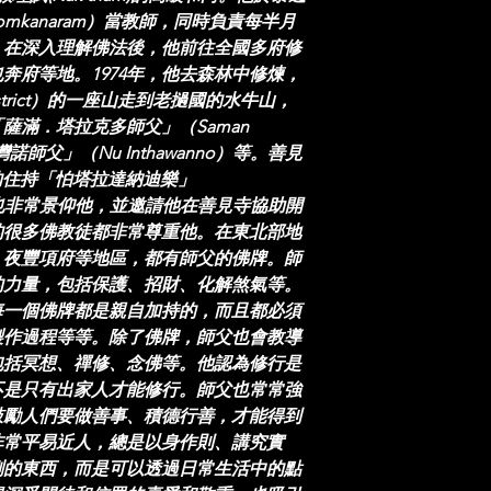
omkanaram）當教師，同時負責每半月
。在深入理解佛法後，他前往全國多府修
奔府等地。1974年，他去森林中修煉，
istrict）的一座山走到老撾國的水牛山，
薩滿．塔拉克多師父」（Saman
塔灣諾師父」（Nu Inthawanno）等。善見
ram）的住持「怕塔拉達納迪樂」
dilok）也非常景仰他，並邀請他在善見寺協助開
的很多佛教徒都非常尊重他。在東北部地
、夜豐項府等地區，都有師父的佛牌。師
的力量，包括保護、招財、化解煞氣等。
每一個佛牌都是親自加持的，而且都必須
製作過程等等。除了佛牌，師父也會教導
包括冥想、禪修、念佛等。他認為修行是
不是只有出家人才能修行。師父也常常強
鼓勵人們要做善事、積德行善，才能得到
非常平易近人，總是以身作則、講究實
測的東西，而是可以透過日常生活中的點