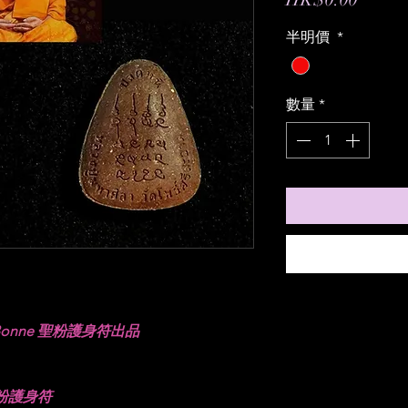
格
半明價
*
數量
*
打Bonne 聖粉護身符出品
 聖粉護身符