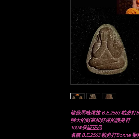
龍普馬哈席拉 B.E.2563 帕必
强大的财富和好運的護身符
100%保証正品
名稱 B.E.2563 帕必打Bonne