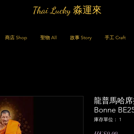
Thai Lucky 淼運來
商店 Shop
聖物 All
故事 Story
手工 Craft
龍普馬哈席
Bonne BE25
庫存單位： 1
價
HK$0.00