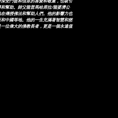
學深受門徒和信眾的喜愛和敬重，也吸引
和幫助。師父龍普馬哈席拉/龍婆濟公
地在傳授佛法和幫助人們。他的影響力也
亞和中國等地。他的一生充滿著智慧和慈
是一位偉大的佛教長者，更是一個永遠值