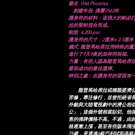
廟名: Wat
創建年份: 佛曆2563年
護身符的材料：這强大的帕必打護
拉的聖粉混合而成。
制造: 4,200 psc
護身符的尺寸：2厘米x 2.5厘米
儀式: 龍普馬哈席拉用特殊的魔
進行了9天9夜的加持同祝福。
力量：有些人認為龍普馬哈席拉的
業和成功的最佳選擇。
特别之處：在護身符的背面有
龍普馬哈席拉或稱龍婆濟公
苦修，專注修行，並曾拒絕省
外貌與大陸電視劇中的濟公相
公」，這個外號相當貼切。他
售的佛牌價格不高。不過，由
格逐漸上漲，甚至有些版本飛
75歲，是通過6級巴利試和高級教