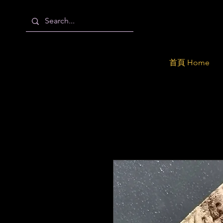
首頁 Home