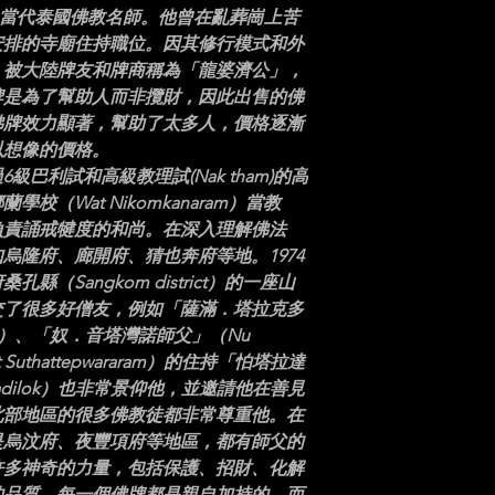
 是當代泰國佛教名師。他曾在亂葬崗上苦
安排的寺廟住持職位。因其修行模式和外
，被大陸牌友和牌商稱為「龍婆濟公」，
牌是為了幫助人而非攬財，因此出售的佛
佛牌效力顯著，幫助了太多人，價格逐漸
以想像的價格。
級巴利試和高級教理試(Nak tham)的高
（Wat Nikomkanaram）當教
負責誦戒犍度的和尚。在深入理解佛法
烏隆府、廊開府、猜也奔府等地。1974
（Sangkom district）的一座山
交了很多好僧友，例如「薩滿．塔拉克多
hitto）、「奴．音塔灣諾師父」（Nu
 Suthattepwararam）的住持「怕塔拉達
tanadilok）也非常景仰他，並邀請他在善見
北部地區的很多佛教徒都非常尊重他。在
是烏汶府、夜豐項府等地區，都有師父的
許多神奇的力量，包括保護、招財、化解
的品質，每一個佛牌都是親自加持的，而