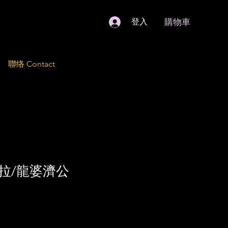
購物車
登入
聯络 Contact
拉/龍婆濟公