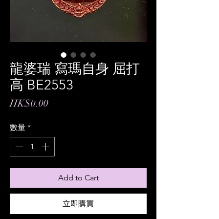
龍婆瑞 寫瑪自身 屈打
高 BE2553
價
HK$0.00
格
數量
*
Add to Cart
立即購買