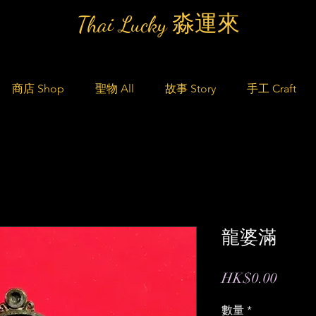
Thai Lucky 淼運來
商店 Shop
聖物 All
故事 Story
手工 Craft
龍婆滿
價
HK$0.00
格
數量
*