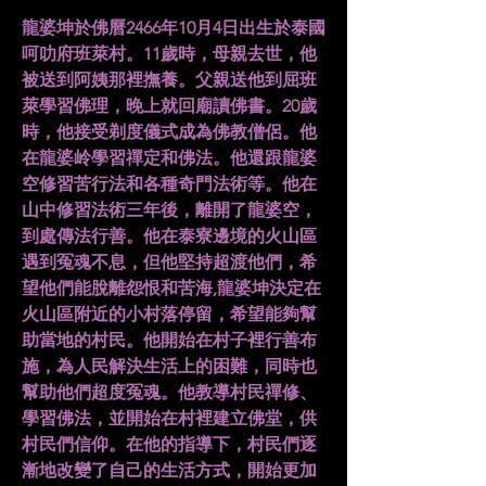
龍婆坤於佛曆2466年10月4日出生於泰國
呵叻府班萊村。11歲時，母親去世，他
被送到阿姨那裡撫養。父親送他到屈班
萊學習佛理，晚上就回廟讀佛書。20歲
時，他接受剃度儀式成為佛教僧侶。他
在龍婆岭學習禪定和佛法。他還跟龍婆
空修習苦行法和各種奇門法術等。他在
山中修習法術三年後，離開了龍婆空，
到處傳法行善。他在泰寮邊境的火山區
遇到冤魂不息，但他堅持超渡他們，希
望他們能脫離怨恨和苦海,龍婆坤決定在
火山區附近的小村落停留，希望能夠幫
助當地的村民。他開始在村子裡行善布
施，為人民解決生活上的困難，同時也
幫助他們超度冤魂。他教導村民禪修、
學習佛法，並開始在村裡建立佛堂，供
村民們信仰。在他的指導下，村民們逐
漸地改變了自己的生活方式，開始更加