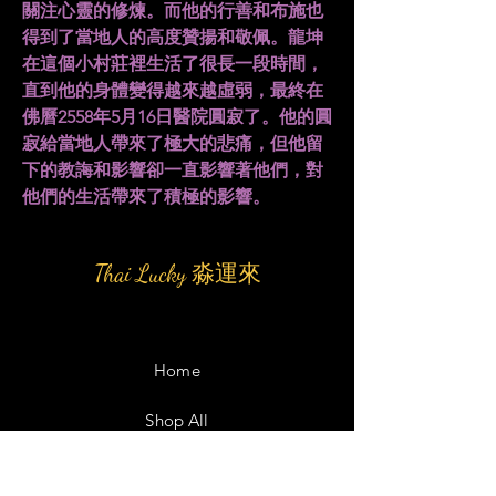
關注心靈的修煉。而他的行善和布施也
得到了當地人的高度贊揚和敬佩。龍坤
在這個小村莊裡生活了很長一段時間，
直到他的身體變得越來越虛弱，最終在
佛曆2558年5月16日醫院圓寂了。他的圓
寂給當地人帶來了極大的悲痛，但他留
下的教誨和影響卻一直影響著他們，對
他們的生活帶來了積極的影響。
Thai Lucky 淼運來
Home
Shop All
Our Story