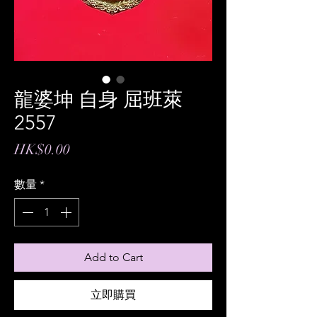
龍婆坤 自身 屈班萊
2557
價
HK$0.00
格
數量
*
Add to Cart
立即購買