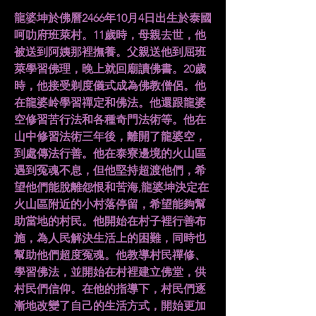
龍婆坤於佛曆2466年10月4日出生於泰國
呵叻府班萊村。11歲時，母親去世，他
被送到阿姨那裡撫養。父親送他到屈班
萊學習佛理，晚上就回廟讀佛書。20歲
時，他接受剃度儀式成為佛教僧侶。他
在龍婆岭學習禪定和佛法。他還跟龍婆
空修習苦行法和各種奇門法術等。他在
山中修習法術三年後，離開了龍婆空，
到處傳法行善。他在泰寮邊境的火山區
遇到冤魂不息，但他堅持超渡他們，希
望他們能脫離怨恨和苦海,龍婆坤決定在
火山區附近的小村落停留，希望能夠幫
助當地的村民。他開始在村子裡行善布
施，為人民解決生活上的困難，同時也
幫助他們超度冤魂。他教導村民禪修、
學習佛法，並開始在村裡建立佛堂，供
村民們信仰。在他的指導下，村民們逐
漸地改變了自己的生活方式，開始更加