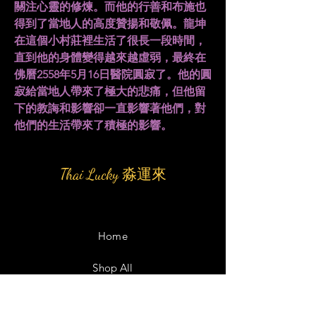
關注心靈的修煉。而他的行善和布施也
得到了當地人的高度贊揚和敬佩。龍坤
在這個小村莊裡生活了很長一段時間，
直到他的身體變得越來越虛弱，最終在
佛曆2558年5月16日醫院圓寂了。他的圓
寂給當地人帶來了極大的悲痛，但他留
下的教誨和影響卻一直影響著他們，對
他們的生活帶來了積極的影響。
Thai Lucky 淼運來
Home
Shop All
Our Story