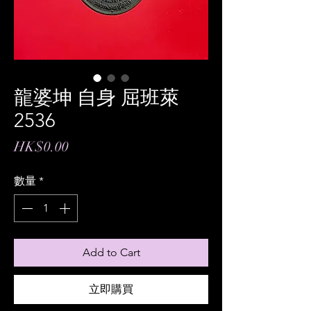
龍婆坤 自身 屈班萊
2536
價
HK$0.00
格
數量
*
Add to Cart
立即購買