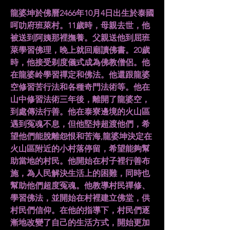
龍婆坤於佛曆2466年10月4日出生於泰國
呵叻府班萊村。11歲時，母親去世，他
被送到阿姨那裡撫養。父親送他到屈班
萊學習佛理，晚上就回廟讀佛書。20歲
時，他接受剃度儀式成為佛教僧侶。他
在龍婆岭學習禪定和佛法。他還跟龍婆
空修習苦行法和各種奇門法術等。他在
山中修習法術三年後，離開了龍婆空，
到處傳法行善。他在泰寮邊境的火山區
遇到冤魂不息，但他堅持超渡他們，希
望他們能脫離怨恨和苦海,龍婆坤決定在
火山區附近的小村落停留，希望能夠幫
助當地的村民。他開始在村子裡行善布
施，為人民解決生活上的困難，同時也
幫助他們超度冤魂。他教導村民禪修、
學習佛法，並開始在村裡建立佛堂，供
村民們信仰。在他的指導下，村民們逐
漸地改變了自己的生活方式，開始更加