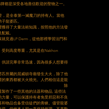
佛牌都是深受各地善信歡迎的聖物之一。
龍婆登，是全泰第一滅魔刀的持有人。當他
弟子龍婆匹。
裡獲得了大量法術知識，按照他的方法發
及配戴。
就見過LP Derm，從他那裡學習法門和
受到高度尊重，尤其是在Nakhon
，供請完畢非常迅速，因為很多人想要得
，龍婆匹所屬的屈威頓寺廟發生大火，除了他
裡的東西都被大火燒光。人們相信這是龍
力展現。 除
製作了一些其他的法器和物品, 這些法
的力量，可以保護持有者免受邪惡和不良
器和物品也备受信徒們的青睞。儘管龍婆
歡迎，但他本人卻一直保持低調，不喜歡