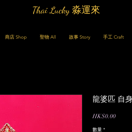
Thai Lucky 淼運來
商店 Shop
聖物 All
故事 Story
手工 Craft
龍婆匹 自
價
HK$0.00
格
數量
*