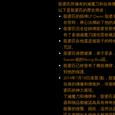
龍婆匹所擁有的滅魔刀和自身
以下是龍婆匹的歷史簡述：
龍婆匹的師傅LP Derm 
在世時，將心法傳給了他的
龍婆匹完全從師傅龍婆登那
布了多個滅魔刀讓信眾收藏
龍婆匹在他還是個孩子的時候
咒語。
龍婆匹身體健康，弟子眾多，
Sawan省的Nong Bua區。
龍婆匹已經發布了幾批佛牌
到他的保護。
2014年7月18日凌晨3點
自身的佛像和僧袍外，寺廟
婆匹的神
了滅魔刀和佛牌外，龍婆匹還
器和物品都被認為具有神奇
能量的侵襲。因此，這些法
匹在泰國的各個地方都廣受