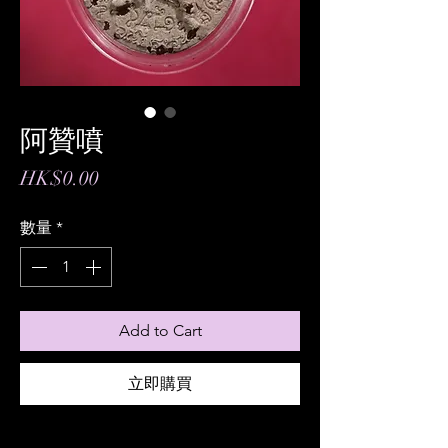
阿贊噴
價
HK$0.00
格
數量
*
Add to Cart
立即購買