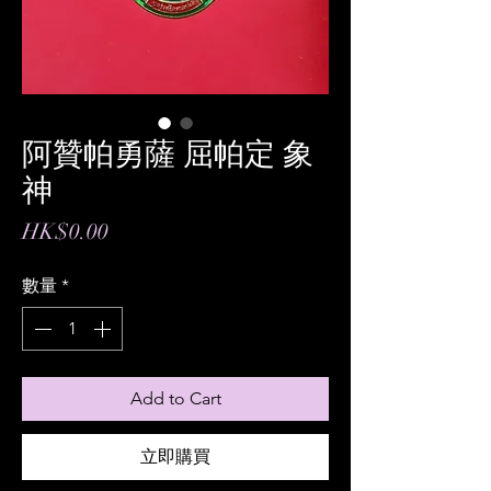
阿贊帕勇薩 屈帕定 象
神
價
HK$0.00
格
數量
*
Add to Cart
立即購買