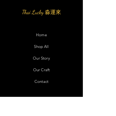
Thai Lucky 淼運來
Home
Shop All
Our Story
Our Craft
Contact
Facebook
Instagram