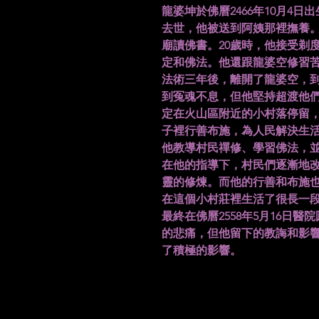
龍婆坤於佛曆2466年10月4
去世，他被送到阿姨那裡撫養
廟讀佛書。20歲時，他接受剃
定和佛法。他還跟龍婆空修習
法術三年後，離開了龍婆空，
到冤魂不息，但他堅持超渡他們
定在火山區附近的小村落停留
子裡行善布施，為人民解決生
他教導村民禪修、學習佛法，
在他的指導下，村民們逐漸地
靈的修煉。而他的行善和布施
在這個小村莊裡生活了很長一
最終在佛曆2558年5月16日
的悲痛，但他留下的教誨和影
了積極的影響。