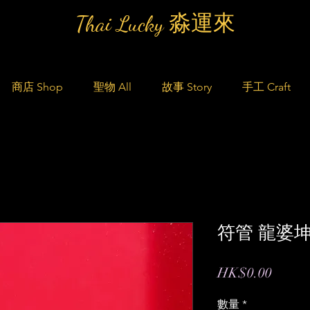
Thai Lucky 淼運來
商店 Shop
聖物 All
故事 Story
手工 Craft
符管 龍婆坤 
價
HK$0.00
格
數量
*