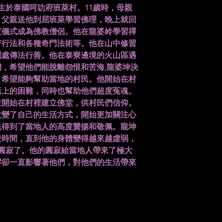
日出生於泰國呵叻府班萊村。11歲時，母親
。父親送他到屈班萊學習佛理，晚上就回
度儀式成為佛教僧侶。他在龍婆岭學習禪
苦行法和各種奇門法術等。他在山中修習
到處傳法行善。他在泰寮邊境的火山區遇
，希望他們能脫離怨恨和苦海,龍婆坤決
，希望能夠幫助當地的村民。他開始在村
活上的困難，同時也幫助他們超度冤魂。
並開始在村裡建立佛堂，供村民們信仰。
改變了自己的生活方式，開始更加關注心
也得到了當地人的高度贊揚和敬佩。龍坤
段時間，直到他的身體變得越來越虛弱，
醫院圓寂了。他的圓寂給當地人帶來了極大
響卻一直影響著他們，對他們的生活帶來