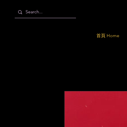
首頁 Home