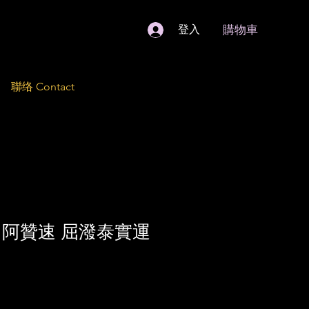
購物車
登入
聯络 Contact
 阿贊速 屈潑泰實運