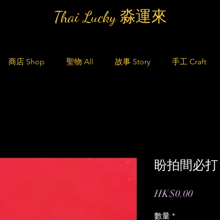
Thai Lucky 淼運來
商店 Shop
聖物 All
故事 Story
手工 Craft
盼拍間必打
價
HK$0.00
格
數量
*