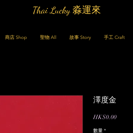
Thai Lucky 淼運來
商店 Shop
聖物 All
故事 Story
手工 Craft
澤度金
價
HK$0.00
格
數量
*