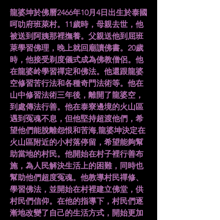
龍婆坤於佛曆2466年10月4日出生於泰國
呵叻府班萊村。11歲時，母親去世，他
被送到阿姨那裡撫養。父親送他到屈班
萊學習佛理，晚上就回廟讀佛書。20歲
時，他接受剃度儀式成為佛教僧侶。他
在龍婆岭學習禪定和佛法。他還跟龍婆
空修習苦行法和各種奇門法術等。他在
山中修習法術三年後，離開了龍婆空，
到處傳法行善。他在泰寮邊境的火山區
遇到冤魂不息，但他堅持超渡他們，希
望他們能脫離怨恨和苦海,龍婆坤決定在
火山區附近的小村落停留，希望能夠幫
助當地的村民。他開始在村子裡行善布
施，為人民解決生活上的困難，同時也
幫助他們超度冤魂。他教導村民禪修、
學習佛法，並開始在村裡建立佛堂，供
村民們信仰。在他的指導下，村民們逐
漸地改變了自己的生活方式，開始更加