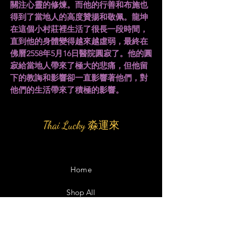
關注心靈的修煉。而他的行善和布施也
得到了當地人的高度贊揚和敬佩。龍坤
在這個小村莊裡生活了很長一段時間，
直到他的身體變得越來越虛弱，最終在
佛曆2558年5月16日醫院圓寂了。他的圓
寂給當地人帶來了極大的悲痛，但他留
下的教誨和影響卻一直影響著他們，對
他們的生活帶來了積極的影響。
Thai Lucky 淼運來
Home
Shop All
Our Story