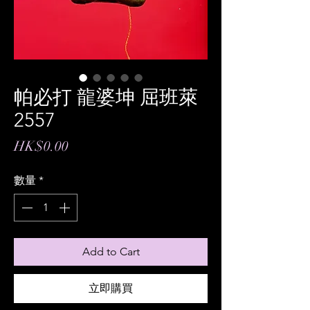
帕必打 龍婆坤 屈班萊
2557
價
HK$0.00
格
數量
*
Add to Cart
立即購買