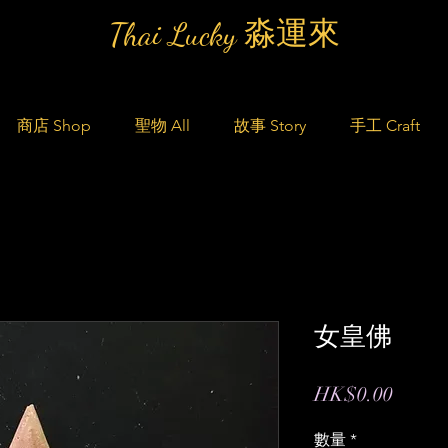
Thai Lucky 淼運來
商店 Shop
聖物 All
故事 Story
手工 Craft
女皇佛
價
HK$0.00
格
數量
*